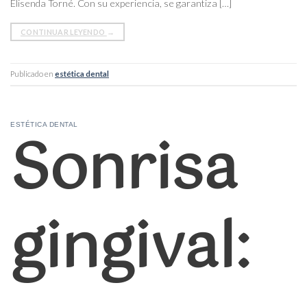
Elisenda Torné. Con su experiencia, se garantiza […]
CONTINUAR LEYENDO
→
Publicado en
estética dental
Sonrisa
ESTÉTICA DENTAL
gingival: