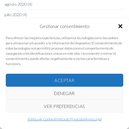
agosto 2020
(4)
julio 2020
(4)
junio 2020
(4)
Gestionar consentimiento
mayo 2020
(4)
Para ofrecer las mejores experiencias, utilizamos tecnologías como las cookies
para almacenar y/o acceder a la información del dispositivo. El consentimiento de
abril 2020
(2)
estas tecnologías nos permitirá procesar datos como el comportamiento de
navegación o las identificaciones únicas en este sitio. No consentir o retirar el
marzo 2020
(2)
consentimiento, puede afectar negativamente a ciertas características y
funciones.
febrero 2020
(2)
enero 2020
(5)
ACEPTAR
diciembre 2019
(5)
DENEGAR
noviembre 2019
(5)
VER PREFERENCIAS
octubre 2019
(4)
enero 2019
(1)
Política de Cookies
Política de Privacidad
Aviso Legal