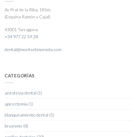
Av Prat de la Riba, 18 bis
(Esquina Ramón y Cajal)
43001 Tarragona
+34 977 22 59 28
dental@montsetimoneda.com
CATEGORÍAS
anestesia dental
(1)
apicectomía
(1)
blanqueamiento dental
(5)
bruxismo
(8)
carillas dentales
(29)