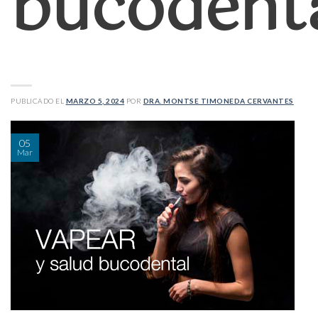
bucodent
PUBLICADO EL
MARZO 5, 2024
POR
DRA. MONTSE TIMONEDA CERVANTES
05
Mar