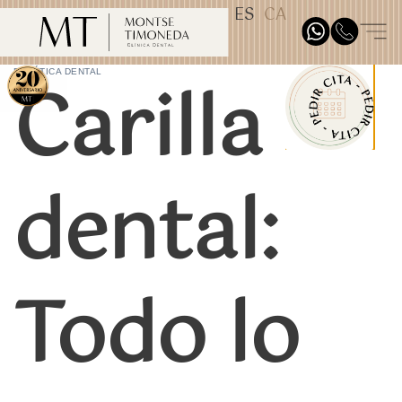
ES
CA
TEST31887
Carilla
ESTÉTICA DENTAL
dental:
Todo lo