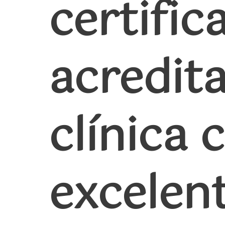
certific
acredit
clínica
excelen