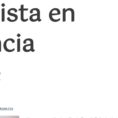
ista en
cia
e
ERVANTES