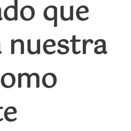
ado que
a nuestra
 como
te