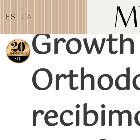
TEST31887
ES
CA
Growth
CORPORATIVO
,
INVISALIGN
Orthodo
recibim