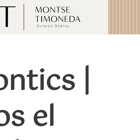
ntics |
os el