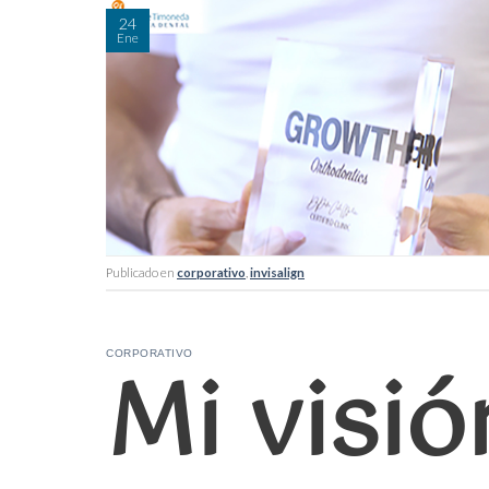
24
Ene
Publicado en
corporativo
,
invisalign
Mi visió
CORPORATIVO