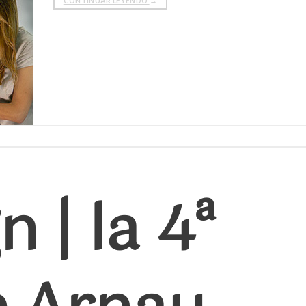
CONTINUAR LEYENDO
→
n | la 4ª