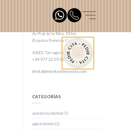
SOBRE NOSOTROS
Av Prat de la Riba, 18 bis
(Esquina Ramón y Cajal)
43001 Tarragona
+34 977 22 59 28
dental@montsetimoneda.com
CATEGORÍAS
anestesia dental
(1)
apicectomía
(1)