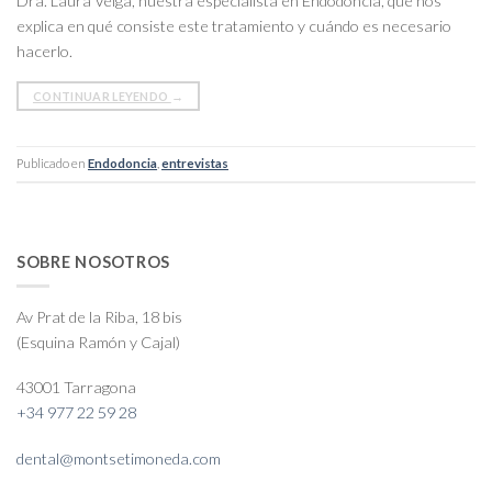
Dra. Laura Veiga, nuestra especialista en Endodòncia, que nos
explica en qué consiste este tratamiento y cuándo es necesario
hacerlo.
CONTINUAR LEYENDO
→
Publicado en
Endodoncia
,
entrevistas
SOBRE NOSOTROS
Av Prat de la Riba, 18 bis
(Esquina Ramón y Cajal)
43001 Tarragona
+34 977 22 59 28
dental@montsetimoneda.com