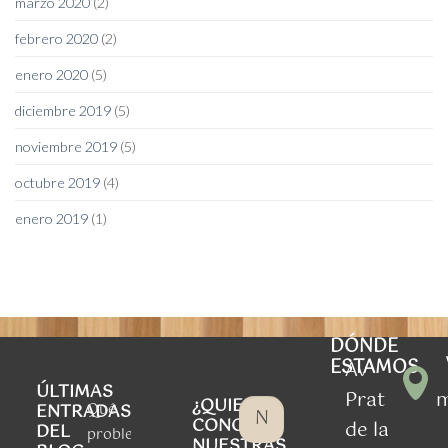
marzo 2020
(2)
febrero 2020
(2)
enero 2020
(5)
diciembre 2019
(5)
noviembre 2019
(5)
octubre 2019
(4)
enero 2019
(1)
DÓNDE
ESTAMOS
Av
ÚLTIMAS
Prat
¿QUIERES
Qué
ENTRADAS
CONOCER
de la
DEL
problemas
NUESTRAS