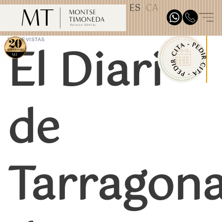
ES
CA
TEST31887
El Diari
ENTREVISTAS
de
Tarragon