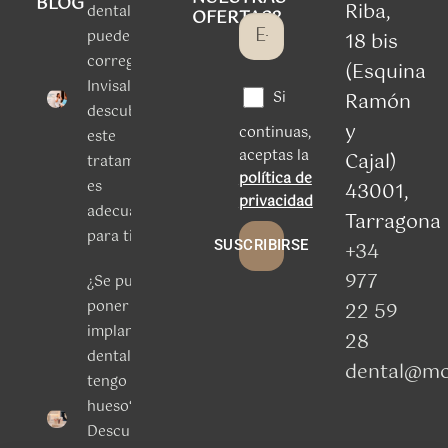
BLOG
Riba,
dentales
OFERTAS?
puede
18 bis
corregir
(Esquina
Invisalign:
Si
Ramón
descubre si
y
continuas,
este
aceptas la
Cajal)
tratamiento
política de
es
43001,
privacidad
adecuado
Tarragona
para ti
SUSCRIBIRSE
+34
977
¿Se puede
poner un
22 59
implante
28
dental si
dental@mo
tengo poco
hueso?
Descubre