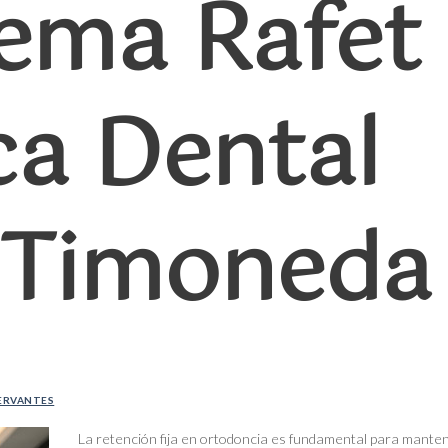
ema Rafet
ca Dental
 Timoneda
ERVANTES
La retención fija en ortodoncia es fundamental para manten