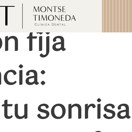
n fija
cia:
tu sonrisa