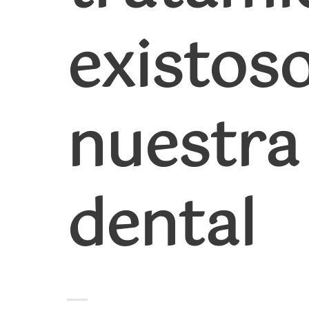
existos
nuestra 
dental