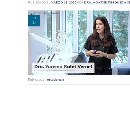
PUBLICADO EL
MARZO 13, 2025
POR
DRA. MONTSE TIMONEDA C
13
Mar
Publicado en
ortodoncia