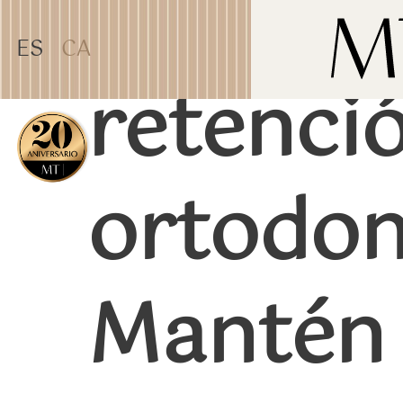
TEST31887
ES
CA
retenció
ORTODONCIA
ortodon
Mantén 