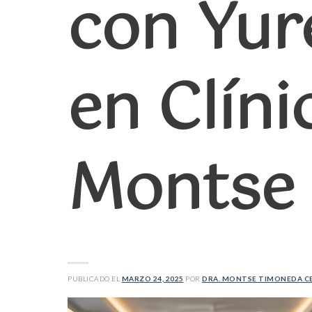
con Yur
en Clíni
Montse
PUBLICADO EL
MARZO 24, 2025
POR
DRA. MONTSE TIMONEDA C