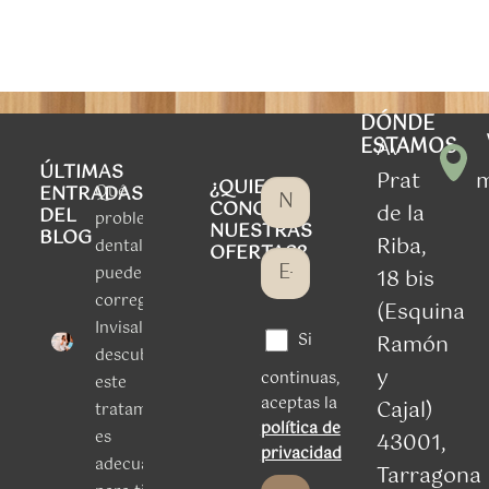
DÓNDE
ESTAMOS
Av
ÚLTIMAS
Prat
¿QUIERES
Qué
ENTRADAS
CONOCER
de la
DEL
problemas
NUESTRAS
BLOG
Riba,
dentales
OFERTAS?
puede
18 bis
corregir
(Esquina
Invisalign:
Si
Ramón
descubre si
y
continuas,
este
aceptas la
Cajal)
tratamiento
política de
es
43001,
privacidad
adecuado
Tarragona