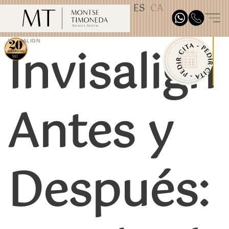
ES
CA
TEST31887
Invisalign
INVISALIGN
Antes y
Después: