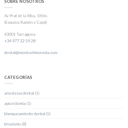
SOBRE NOSOTROS
Av Prat de la Riba, 18 bis
(Esquina Ramón y Cajal)
43001 Tarragona
+34 977 22 59 28
dental@montsetimoneda.com
CATEGORÍAS
anestesia dental
(1)
apicectomía
(1)
blanqueamiento dental
(5)
bruxismo
(8)