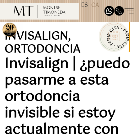
ES
CA
TEST31887
INVISALIGN
,
ORTODONCIA
Invisalign | ¿puedo
pasarme a esta
ortodoncia
invisible si estoy
actualmente con