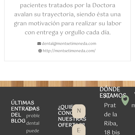
pacientes tratados por la Doctora
avalan su trayectoria, siendo ésta una
gran motivación para realizar su labor
con entrega y orgullo cada día.
dental@montsetimoneda.com
http://montsetimoneda.com/
DÓNDE
ESTAMOS
Av
ÚLTIMAS
Prat
¿QUIERES
Qué
ENTRADAS
CONOCER
de la
DEL
problemas
NUESTRAS
BLOG
Riba,
dentales
OFERTAS?
puede
18 bis