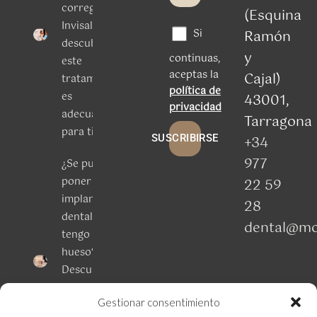
corregir
(Esquina
Invisalign:
Si
Ramón
descubre si
y
continuas,
este
aceptas la
Cajal)
tratamiento
política de
es
43001,
privacidad
adecuado
Tarragona
para ti
SUSCRIBIRSE
+34
977
¿Se puede
poner un
22 59
implante
28
dental si
dental@mo
tengo poco
hueso?
Descubre
las
Gestionar consentimiento
opciones