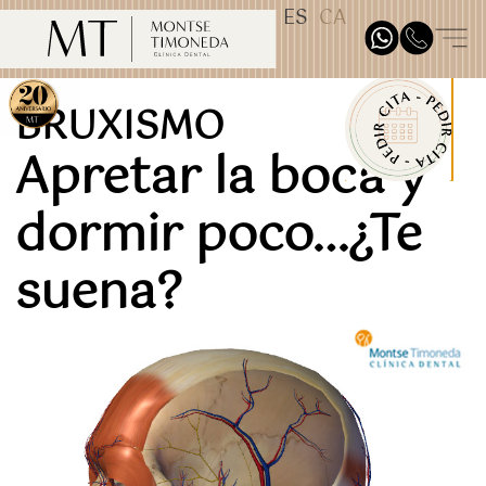
ES
CA
TEST31887
BRUXISMO
Apretar la boca y
dormir poco…¿Te
suena?