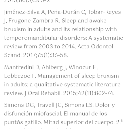
2015;86(5):373-9.
Jiménez-Silva A, Peña-Durán C, Tobar-Reyes
J, Frugone-Zambra R. Sleep and awake
bruxism in adults and its relationship with
temporomandibular disorders: A systematic
review from 2003 to 2014. Acta Odontol
Scand. 2017;75(1):36-58.
Manfredini D, Ahlberg J, Winocur E,
Lobbezoo F. Management of sleep bruxism
in adults: a qualitative systematic literature
review. J Oral Rehabil. 2015;42(11):862-74.
Simons DG, Travell JG, Simons LS. Dolor y
disfunción miofascial. El manual de los
puntós gatillo. Mitad superior del cuerpo. 2.ª