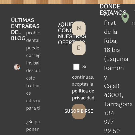
DÓNDE
ESTAMOS
Av
ÚLTIMAS
Prat
¿QUIERES
Qué
ENTRADAS
CONOCER
de la
DEL
problemas
NUESTRAS
BLOG
Riba,
dentales
OFERTAS?
puede
18 bis
corregir
(Esquina
Invisalign:
Si
Ramón
descubre si
y
continuas,
este
aceptas la
Cajal)
tratamiento
política de
es
43001,
privacidad
adecuado
Tarragona
para ti
SUSCRIBIRSE
+34
977
¿Se puede
poner un
22 59