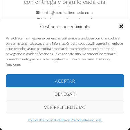
con entrega y orgullo cada día.
dental@montsetimoneda.com
http://montsetimoneda.com/
Gestionar consentimiento
Para ofrecer las mejores experiencias, utilizamos tecnologías como las cookies
para almacenar y/o acceder a la información del dispositivo. El consentimiento de
estas tecnologías nos permitirá procesar datos como el comportamiento de
navegación o las identificaciones únicas en este sitio. No consentir o retirar el
DÓNDE
consentimiento, puede afectar negativamente a ciertas características y
ESTAMOS
Av
funciones.
ÚLTIMAS
Prat
¿QUIERES
Qué
ENTRADAS
CONOCER
de la
DEL
ACEPTAR
problemas
NUESTRAS
BLOG
Riba,
dentales
OFERTAS?
DENEGAR
puede
18 bis
corregir
(Esquina
VER PREFERENCIAS
Invisalign:
Si
Ramón
descubre si
Política de Cookies
Política de Privacidad
Aviso Legal
y
continuas,
este