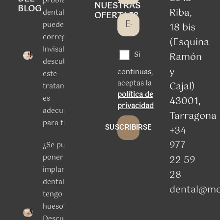
problemas
NUESTRAS
BLOG
Riba,
dentales
OFERTAS?
puede
18 bis
corregir
(Esquina
Invisalign:
Si
Ramón
descubre si
y
continuas,
este
aceptas la
Cajal)
tratamiento
política de
es
43001,
privacidad
adecuado
Tarragona
para ti
SUSCRIBIRSE
+34
977
¿Se puede
poner un
22 59
implante
28
dental si
dental@mo
tengo poco
hueso?
Descubre