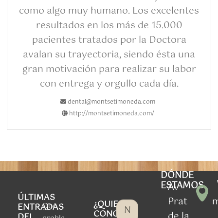
como algo muy humano. Los excelentes
resultados en los más de 15.000
pacientes tratados por la Doctora
avalan su trayectoria, siendo ésta una
gran motivación para realizar su labor
con entrega y orgullo cada día.
dental@montsetimoneda.com
http://montsetimoneda.com/
DÓNDE
ESTAMOS
Av
ÚLTIMAS
Prat
¿QUIERES
Qué
ENTRADAS
CONOCER
de la
DEL