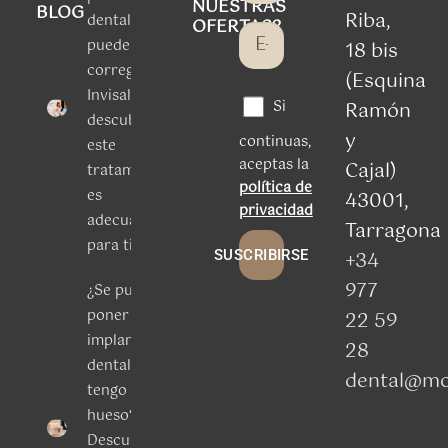
NUESTRAS
BLOG
Riba,
dentales
OFERTAS?
puede
18 bis
corregir
(Esquina
Invisalign:
Si
Ramón
descubre si
y
continuas,
este
aceptas la
Cajal)
tratamiento
política de
es
43001,
privacidad
adecuado
Tarragona
para ti
SUSCRIBIRSE
+34
977
¿Se puede
poner un
22 59
implante
28
dental si
dental@mo
tengo poco
hueso?
Descubre