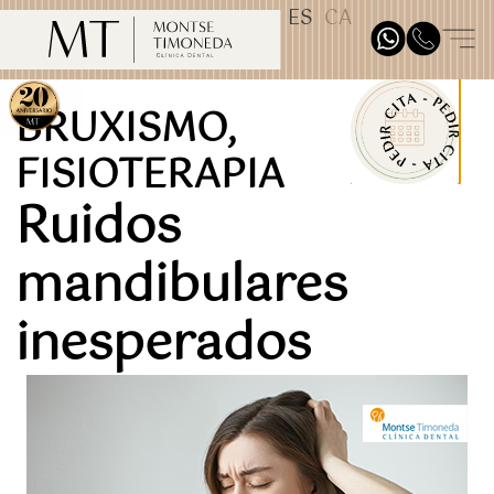
ES
CA
TEST31887
BRUXISMO
,
FISIOTERAPIA
Ruidos
mandibulares
inesperados