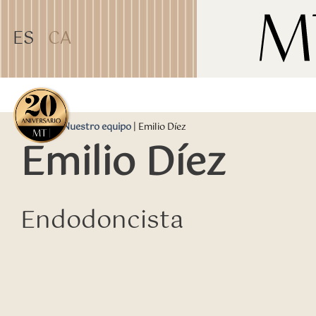
TEST31887
ES
CA
Portada
|
Nuestro equipo
|
Emilio Díez
Emilio Díez
Endodoncista