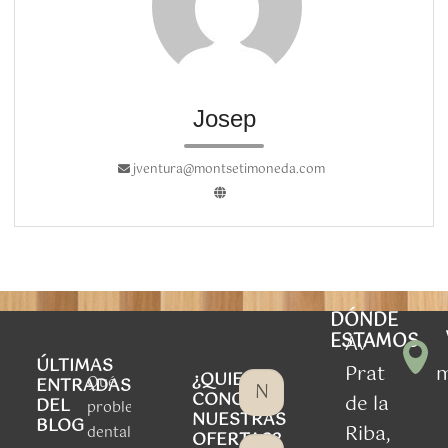
Josep
jventura@montsetimoneda.com
DÓNDE
ESTAMOS
Av
ÚLTIMAS
Prat
¿QUIERES
Qué
ENTRADAS
CONOCER
de la
DEL
problemas
NUESTRAS
BLOG
Riba,
dentales
OFERTAS?