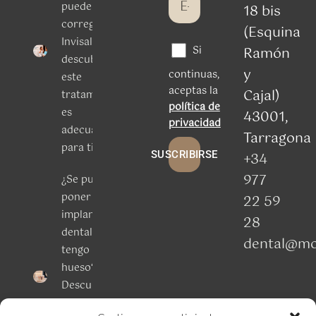
puede
18 bis
corregir
(Esquina
Invisalign:
Si
Ramón
descubre si
y
continuas,
este
aceptas la
Cajal)
tratamiento
política de
es
43001,
privacidad
adecuado
Tarragona
para ti
SUSCRIBIRSE
+34
977
¿Se puede
poner un
22 59
implante
28
dental si
dental@mo
tengo poco
hueso?
Descubre
las