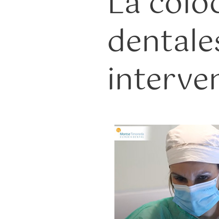
La colo
dentale
interve