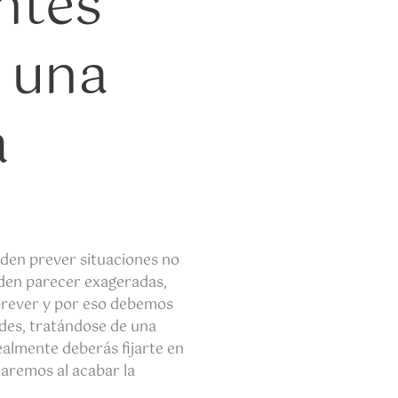
ntes
r una
a
nden prever situaciones no
eden parecer exageradas,
prever y por eso debemos
ades, tratándose de una
ealmente deberás fijarte en
icaremos al acabar la