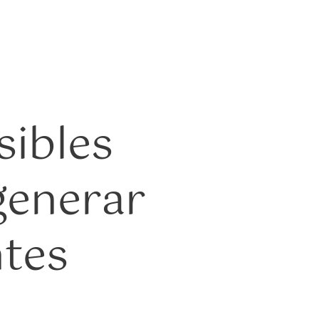
ibles
generar
ntes