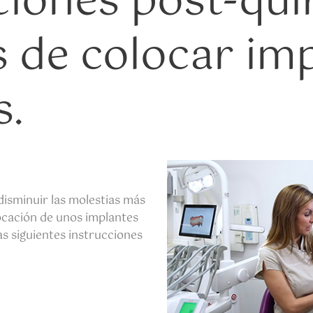
ciones post-qui
 de colocar im
s.
 disminuir las molestias más
cación de unos implantes
s siguientes instrucciones