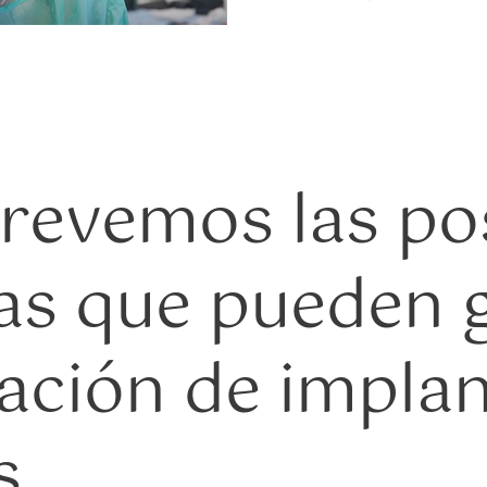
evemos las pos
as que pueden 
cación de impla
s