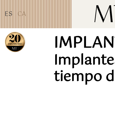
TEST31887
ES
CA
IMPLAN
Implantes
tiempo d