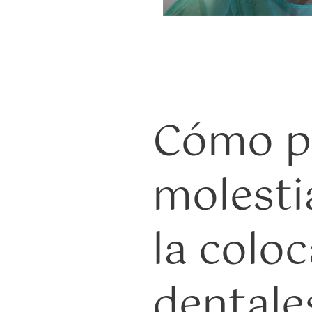
Cómo pr
molesti
la colo
dentale