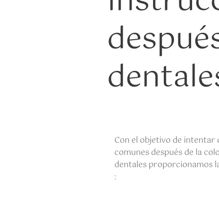
Instruc
después
dentale
Con el objetivo de intentar
comunes después de la colo
dentales proporcionamos la
: