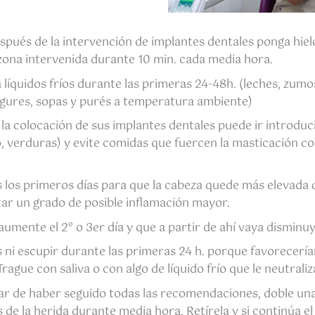
spués de la intervención de implantes dentales ponga hielo
zona intervenida durante 10 min. cada media hora.
líquidos fríos durante las primeras 24-48h. (leches, zumo
gures, sopas y purés a temperatura ambiente)
e la colocación de sus implantes dentales puede ir introd
o, verduras) y evite comidas que fuercen la masticación c
 los primeros días para que la cabeza quede más elevada q
ar un grado de posible inflamación mayor.
aumente el 2º o 3er día y que a partir de ahí vaya dismi
s ni escupir durante las primeras 24 h. porque favorecerí
rague con saliva o con algo de líquido frío que le neutraliz
ar de haber seguido todas las recomendaciones, doble un
de la herida durante media hora. Retírela y si continúa el