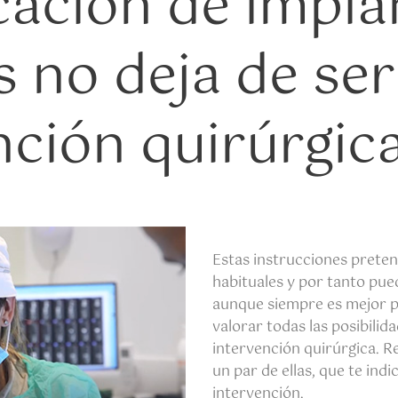
cación de impla
s no deja de se
nción quirúrgic
Estas instrucciones prete
habituales y por tanto pu
aunque siempre es mejor 
valorar todas las posibilid
intervención quirúrgica. R
un par de ellas, que te ind
intervención.