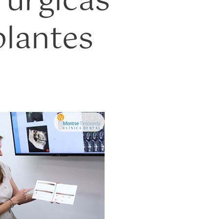
rúrgicas
plantes